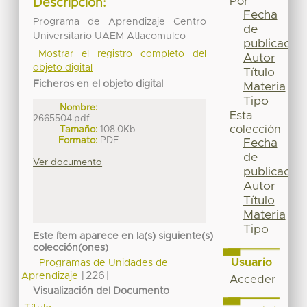
Por
Descripción:
Fecha
Programa de Aprendizaje Centro
de
Universitario UAEM Atlacomulco
publicación
Mostrar el registro completo del
Autor
objeto digital
Título
Ficheros en el objeto digital
Materia
Tipo
Nombre:
Esta
2665504.pdf
colección
Tamaño:
108.0Kb
Formato:
PDF
Fecha
de
Ver documento
publicación
Autor
Título
Materia
Tipo
Este ítem aparece en la(s) siguiente(s)
colección(ones)
Usuario
Programas de Unidades de
[226]
Aprendizaje
Acceder
Visualización del Documento