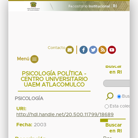
Contacto
Menú
Buscar
en RI
PSICOLOGÍA POLÍTICA -
CENTRO UNIVERSITARIO
UAEM ATLACOMULCO
Buscar 
PSICOLOGÍA
Esta colecció
URI:
http://hdl.handle.net/20.500.11799/18689
Fecha:
2003
Buscar
en RI