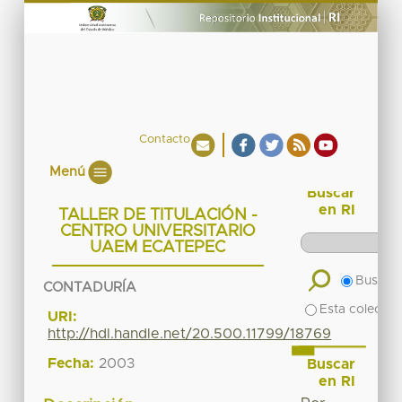
Contacto
Menú
Buscar
en RI
TALLER DE TITULACIÓN -
CENTRO UNIVERSITARIO
UAEM ECATEPEC
Buscar 
CONTADURÍA
Esta colecció
URI:
http://hdl.handle.net/20.500.11799/18769
Fecha:
2003
Buscar
en RI