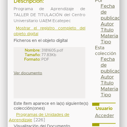
Por
Descripción:
Fecha
Programa de Aprendizaje de
de
TALLER DE TITULACIÓN del Centro
publicación
Universitario UAEM Ecatepec
Autor
Mostrar el registro completo del
Título
objeto digital
Materia
Ficheros en el objeto digital
Tipo
Esta
Nombre:
3181605.pdf
colección
Tamaño:
77.83Kb
Fecha
Formato:
PDF
de
publicación
Ver documento
Autor
Título
Materia
Tipo
Este ítem aparece en la(s) siguiente(s)
Usuario
colección(ones)
Programas de Unidades de
Acceder
[226]
Aprendizaje
Visualización del Documento