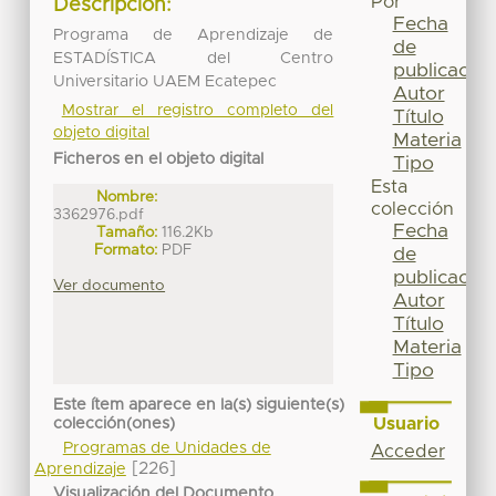
Por
Descripción:
Fecha
Programa de Aprendizaje de
de
ESTADÍSTICA del Centro
publicación
Universitario UAEM Ecatepec
Autor
Mostrar el registro completo del
Título
objeto digital
Materia
Ficheros en el objeto digital
Tipo
Esta
Nombre:
colección
3362976.pdf
Fecha
Tamaño:
116.2Kb
Formato:
PDF
de
publicación
Ver documento
Autor
Título
Materia
Tipo
Este ítem aparece en la(s) siguiente(s)
Usuario
colección(ones)
Programas de Unidades de
Acceder
[226]
Aprendizaje
Visualización del Documento