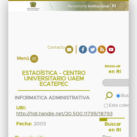
Contacto
Menú
Buscar
en RI
ESTADÍSTICA - CENTRO
UNIVERSITARIO UAEM
ECATEPEC
Buscar 
INFORMATICA ADMINISTRATIVA
Esta colecció
URI:
http://hdl.handle.net/20.500.11799/18793
Fecha:
2003
Buscar
en RI