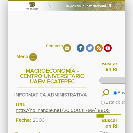
Contacto
Menú
Buscar
en RI
MACROECONOMÍA -
CENTRO UNIVERSITARIO
UAEM ECATEPEC
Buscar 
INFORMATICA ADMINISTRATIVA
Esta colecció
URI:
http://hdl.handle.net/20.500.11799/18805
Fecha:
2003
Buscar
en RI