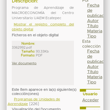
Por
Descripción:
Fecha
Programa de Aprendizaje de
de
MACROECONOMÍA del Centro
publicación
Universitario UAEM Ecatepec
Autor
Mostrar el registro completo del
Título
objeto digital
Materia
Ficheros en el objeto digital
Tipo
Esta
Nombre:
colección
3362992.pdf
Fecha
Tamaño:
93.33Kb
Formato:
PDF
de
publicación
Ver documento
Autor
Título
Materia
Tipo
Este ítem aparece en la(s) siguiente(s)
Usuario
colección(ones)
Programas de Unidades de
Acceder
[226]
Aprendizaje
Visualización del Documento