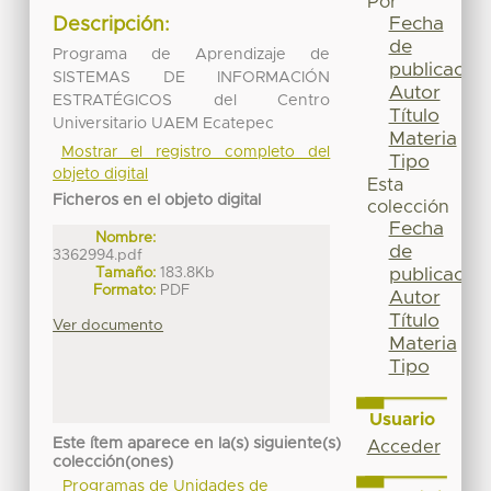
Por
Fecha
Descripción:
de
Programa de Aprendizaje de
publicación
SISTEMAS DE INFORMACIÓN
Autor
ESTRATÉGICOS del Centro
Título
Universitario UAEM Ecatepec
Materia
Mostrar el registro completo del
Tipo
objeto digital
Esta
Ficheros en el objeto digital
colección
Fecha
Nombre:
de
3362994.pdf
Tamaño:
183.8Kb
publicación
Formato:
PDF
Autor
Título
Ver documento
Materia
Tipo
Usuario
Este ítem aparece en la(s) siguiente(s)
Acceder
colección(ones)
Programas de Unidades de