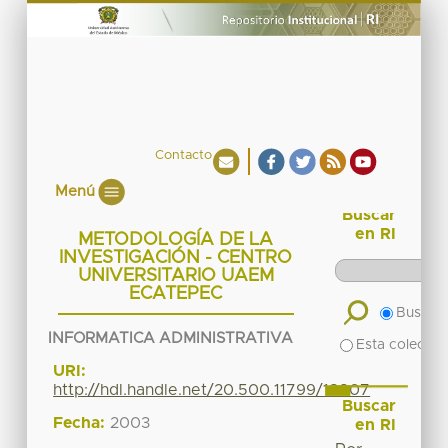
Contacto
Menú
Buscar
en RI
METODOLOGÍA DE LA
INVESTIGACIÓN - CENTRO
UNIVERSITARIO UAEM
ECATEPEC
Buscar 
INFORMATICA ADMINISTRATIVA
Esta colecció
URI:
http://hdl.handle.net/20.500.11799/18807
Buscar
Fecha:
2003
en RI