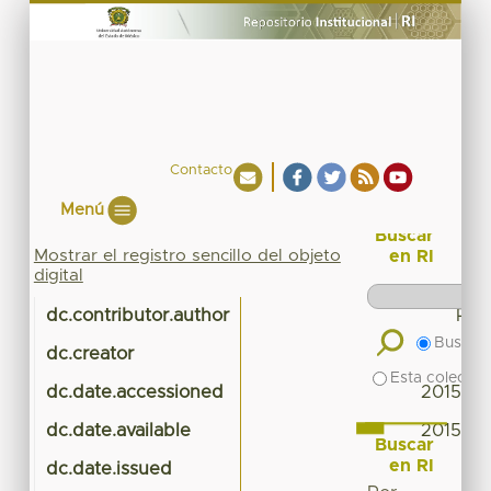
Contacto
Menú
Buscar
Mostrar el registro sencillo del objeto
en RI
digital
dc.contributor.author
PSI
Buscar 
dc.creator
Esta colecció
dc.date.accessioned
2015-01
dc.date.available
2015-01
Buscar
en RI
dc.date.issued