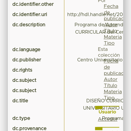
Por
dc.identifier.other
Fecha
de
dc.identifier.uri
http://hdl.handle.net/20.50
publicación
Autor
dc.description
Programa de Aprendiza
Título
CURRICULAR del Centro 
Materia
UA
Tipo
Esta
dc.language
colección
dc.publisher
Centro Universitario 
Fecha
de
dc.rights
publicación
Autor
dc.subject
Título
dc.subject
Materia
Tipo
dc.title
DISEÑO CURRICUL
UNIVERSITARIO UA
Usuario
dc.type
Programa de
Acceder
dc.provenance
A