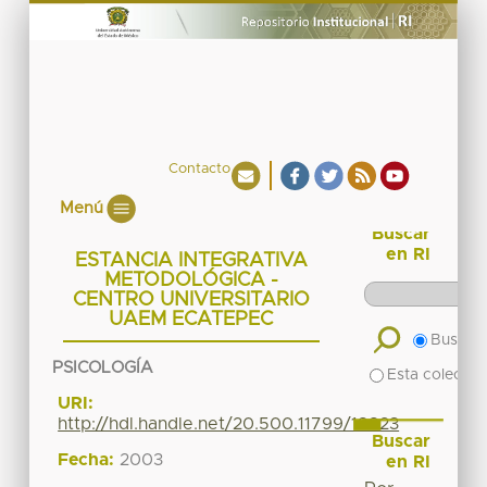
Contacto
Menú
Buscar
en RI
ESTANCIA INTEGRATIVA
METODOLÓGICA -
CENTRO UNIVERSITARIO
UAEM ECATEPEC
Buscar 
PSICOLOGÍA
Esta colecció
URI:
http://hdl.handle.net/20.500.11799/18823
Buscar
Fecha:
2003
en RI