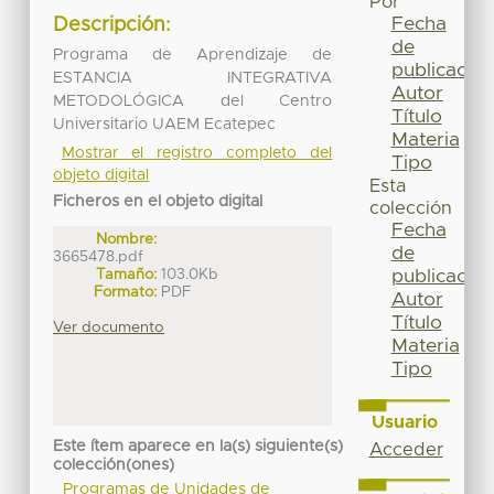
Por
Fecha
Descripción:
de
Programa de Aprendizaje de
publicación
ESTANCIA INTEGRATIVA
Autor
METODOLÓGICA del Centro
Título
Universitario UAEM Ecatepec
Materia
Mostrar el registro completo del
Tipo
objeto digital
Esta
Ficheros en el objeto digital
colección
Fecha
Nombre:
de
3665478.pdf
Tamaño:
103.0Kb
publicación
Formato:
PDF
Autor
Título
Ver documento
Materia
Tipo
Usuario
Este ítem aparece en la(s) siguiente(s)
Acceder
colección(ones)
Programas de Unidades de