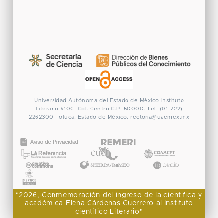
Universidad Autónoma del Estado de México
Instituto
Literario #100. Col. Centro
C.P. 50000. Tel. (01-722)
2262300
Toluca, Estado de México.
rectoria@uaemex.mx
CONACYT
"2026, Conmemoración del ingreso de la científica y
académica Elena Cárdenas Guerrero al Instituto
científico Literario"