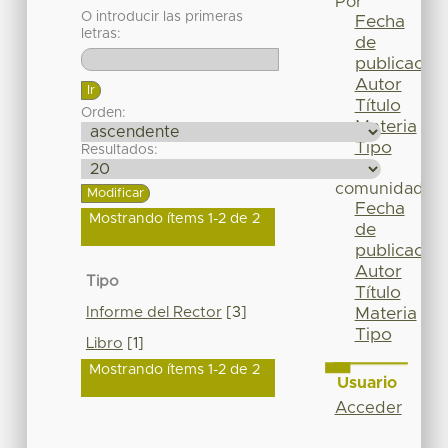
Por
O introducir las primeras
Fecha
letras:
de
publicación
Autor
Título
Orden:
Materia
Tipo
Resultados:
Esta
comunidad
Fecha
Mostrando ítems 1-2 de 2
de
publicación
Autor
Tipo
Título
Informe del Rector
[3]
Materia
Tipo
Libro
[1]
Mostrando ítems 1-2 de 2
Usuario
Acceder