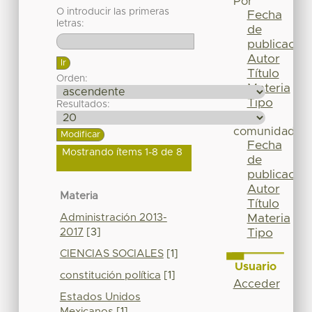
Por
O introducir las primeras
Fecha
letras:
de
publicación
Autor
Título
Orden:
Materia
Tipo
Resultados:
Esta
comunidad
Fecha
Mostrando ítems 1-8 de 8
de
publicación
Autor
Materia
Título
Administración 2013-
Materia
2017
[3]
Tipo
CIENCIAS SOCIALES
[1]
Usuario
constitución política
[1]
Acceder
Estados Unidos
Mexicanos
[1]