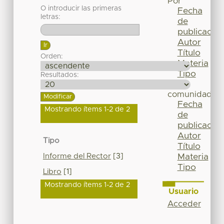
Por
O introducir las primeras
Fecha
letras:
de
publicación
Autor
Título
Orden:
Materia
Tipo
Resultados:
Esta
comunidad
Fecha
Mostrando ítems 1-2 de 2
de
publicación
Autor
Tipo
Título
Informe del Rector
[3]
Materia
Tipo
Libro
[1]
Mostrando ítems 1-2 de 2
Usuario
Acceder