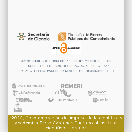
Universidad Autónoma del Estado de México
Instituto
Literario #100. Col. Centro
C.P. 50000. Tel. (01-722)
2262300
Toluca, Estado de México.
rectoria@uaemex.mx
CONACYT
"2026, Conmemoración del ingreso de la científica y
académica Elena Cárdenas Guerrero al Instituto
científico Literario"