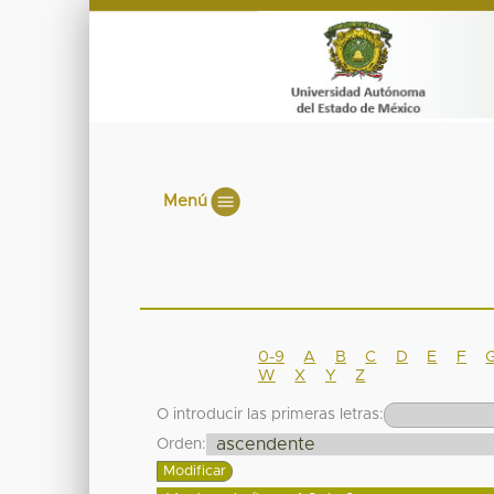
Menú
0-9
A
B
C
D
E
F
W
X
Y
Z
O introducir las primeras letras:
Orden: