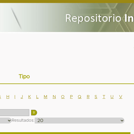
Tipo
G
H
I
J
K
L
M
N
O
P
Q
R
S
T
U
V
Resultados: