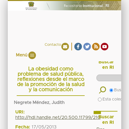
Contacto
Menú
Buscar
en RI
La obesidad como
problema de salud pública,
reflexiones desde el marco
de la promoción de la salud
y la comunicación
Buscar 
Esta colecció
Negrete Méndez, Judith
URI:
Buscar
http://hdl.handle.net/20.500.11799/210
en RI
Fecha:
17/05/2013