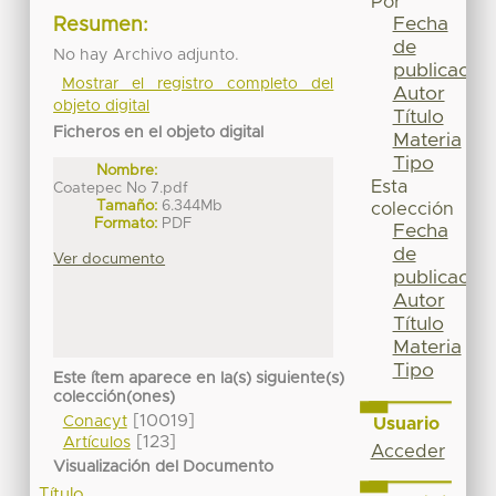
Por
Fecha
Resumen:
de
No hay Archivo adjunto.
publicación
Mostrar el registro completo del
Autor
objeto digital
Título
Ficheros en el objeto digital
Materia
Tipo
Nombre:
Esta
Coatepec No 7.pdf
Tamaño:
6.344Mb
colección
Formato:
PDF
Fecha
de
Ver documento
publicación
Autor
Título
Materia
Tipo
Este ítem aparece en la(s) siguiente(s)
colección(ones)
[10019]
Conacyt
Usuario
[123]
Artículos
Acceder
Visualización del Documento
Título