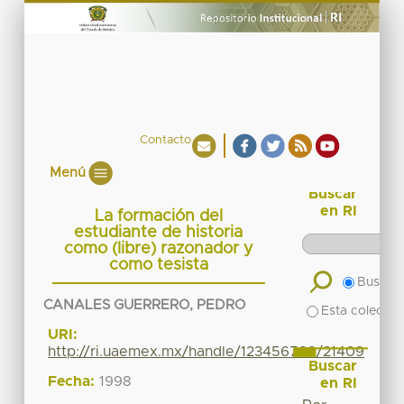
Contacto
Menú
Buscar
en RI
La formación del
estudiante de historia
como (libre) razonador y
como tesista
Buscar 
CANALES GUERRERO, PEDRO
Esta colecció
URI:
http://ri.uaemex.mx/handle/123456789/21409
Buscar
Fecha:
1998
en RI