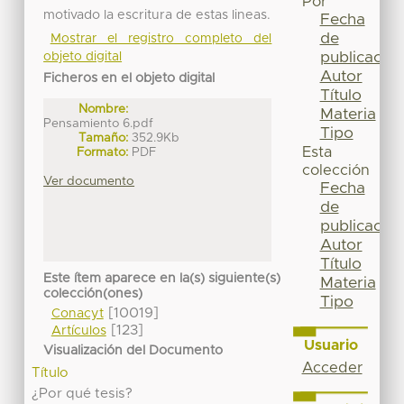
Por
motivado la escritura de estas lineas.
Fecha
de
Mostrar el registro completo del
publicación
objeto digital
Autor
Ficheros en el objeto digital
Título
Nombre:
Materia
Pensamiento 6.pdf
Tipo
Tamaño:
352.9Kb
Esta
Formato:
PDF
colección
Ver documento
Fecha
de
publicación
Autor
Título
Este ítem aparece en la(s) siguiente(s)
Materia
colección(ones)
Tipo
[10019]
Conacyt
[123]
Artículos
Usuario
Visualización del Documento
Acceder
Título
¿Por qué tesis?