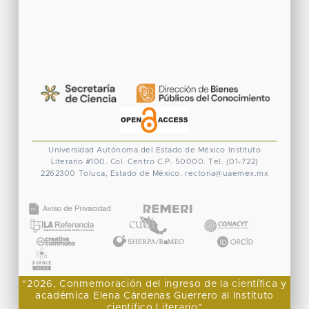
Universidad Autónoma del Estado de México
Instituto
Literario #100. Col. Centro
C.P. 50000. Tel. (01-722)
2262300
Toluca, Estado de México.
rectoria@uaemex.mx
CONACYT
"2026, Conmemoración del ingreso de la científica y
académica Elena Cárdenas Guerrero al Instituto
científico Literario"