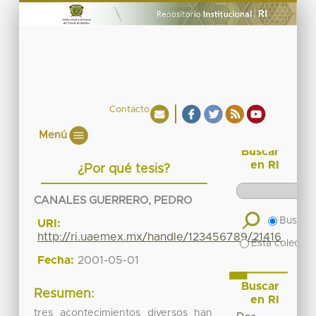
Contacto
Menú
Buscar
en RI
¿Por qué tesis?
CANALES GUERRERO, PEDRO
Buscar 
URI:
http://ri.uaemex.mx/handle/123456789/21416
Esta colecció
Fecha:
2001-05-01
Buscar
Resumen:
en RI
tres acontecimientos diversos han