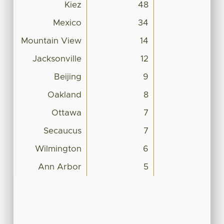
Kiez
48
Mexico
34
Mountain View
14
Jacksonville
12
Beijing
9
Oakland
8
Ottawa
7
Secaucus
7
Wilmington
6
Ann Arbor
5