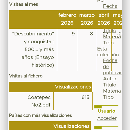
Por
Visitas al mes
Fecha
de
febrero
marzo
abril
mayo
publicación
2026
2026
2026
2026
Autor
Título
"Descubrimiento"
9
8
27
20
Materia
y conquista :
Tipo
Esta
500... y más
colección
años (Ensayo
Fecha
histórico)
de
publicación
Visitas al fichero
Autor
Título
Visualizaciones
Materia
Tipo
Coatepec
615
No2.pdf
Usuario
Países con más visualizaciones
Acceder
Visualizaciones