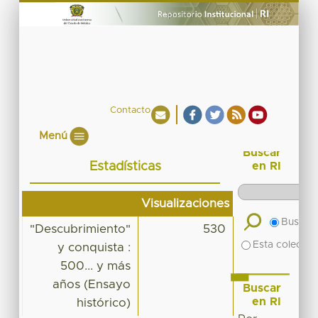
Contacto
Menú
Buscar
Estadísticas
en RI
Visualizaciones
Buscar 
"Descubrimiento"
530
Esta colecció
y conquista :
500... y más
años (Ensayo
Buscar
en RI
histórico)