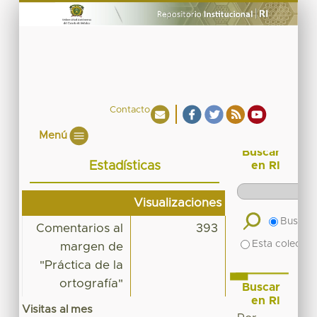
Contacto
Menú
Buscar
Estadísticas
en RI
Visualizaciones
Buscar 
Comentarios al
393
Esta colecció
margen de
"Práctica de la
ortografía"
Buscar
en RI
Visitas al mes