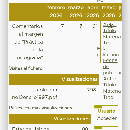
Por
Fecha
febrero
marzo
abril
mayo
juni
de
2026
2026
2026
2026
202
publicación
Autor
Comentarios
7
7
31
28
6
Título
al margen
Materia
de "Práctica
Tipo
Esta
de la
colección
ortografía"
Fecha
de
Visitas al fichero
publicación
Autor
Visualizaciones
Título
colmena
298
Materia
Tipo
no13enero1997.pdf
Países con más visualizaciones
Usuario
Acceder
Visualizaciones
Estados Unidos
88