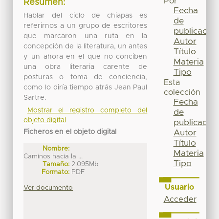
Por
Resumen:
Fecha
Hablar del ciclo de chiapas es
de
referirnos a un grupo de escritores
publicación
que marcaron una ruta en la
Autor
concepción de la literatura, un antes
Título
y un ahora en el que no conciben
Materia
una obra literaria carente de
Tipo
posturas o toma de conciencia,
Esta
como lo diría tiempo atrás Jean Paul
colección
Sartre.
Fecha
Mostrar el registro completo del
de
objeto digital
publicación
Ficheros en el objeto digital
Autor
Título
Nombre:
Materia
Caminos hacia la ...
Tipo
Tamaño:
2.095Mb
Formato:
PDF
Usuario
Ver documento
Acceder