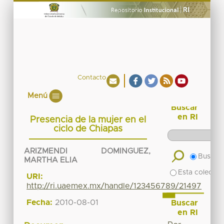
Contacto
Menú
Buscar
en RI
Presencia de la mujer en el
ciclo de Chiapas
ARIZMENDI DOMINGUEZ,
Buscar 
MARTHA ELIA
Esta colecció
URI:
http://ri.uaemex.mx/handle/123456789/21497
Fecha:
2010-08-01
Buscar
en RI