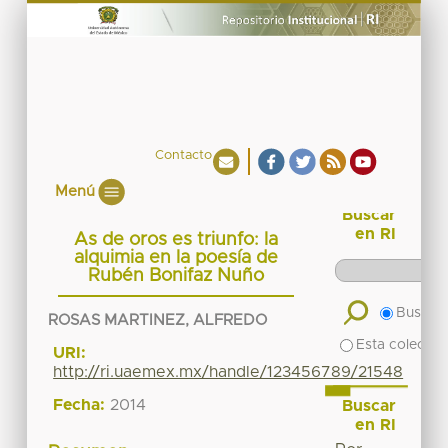
Contacto
Menú
Buscar
en RI
As de oros es triunfo: la
alquimia en la poesía de
Rubén Bonifaz Nuño
Buscar 
ROSAS MARTINEZ, ALFREDO
Esta colecció
URI:
http://ri.uaemex.mx/handle/123456789/21548
Fecha:
2014
Buscar
en RI