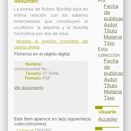
Por
Resumen:
Fecha
La poesia de Ruben Bonifaz ésta en
de
intima relación con los saberes
publicación
heterodoxos que constituyen el
Autor
ocultismo: la alquimia y la filosofía
Título
hermética son dos de ellos.
Materia
Mostrar el registro completo del
Tipo
objeto digital
Esta
Ficheros en el objeto digital
colección
Fecha
Nombre:
de
Unidiversidad No. ...
publicación
Tamaño:
27.30Mb
Formato:
PDF
Autor
Título
Ver documento
Materia
Tipo
Usuario
Acceder
Este ítem aparece en la(s) siguiente(s)
colección(ones)
[10019]
Conacyt