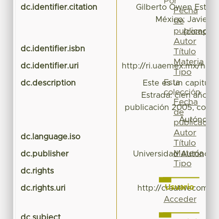
Por
dc.identifier.citation
Gilberto Owen Estrad
Fecha
México; Javier B
de
publicación
(compila
Autor
dc.identifier.isbn
Título
Materia
dc.identifier.uri
http://ri.uaemex.mx/han
Tipo
Esta
dc.description
Este es un capitulo
colección
Estrada: cien años 
Fecha
publicación 2005, con a
de
Autónoma 
publicación
Autor
dc.language.iso
Título
Materia
dc.publisher
Universidad Autónoma
Tipo
dc.rights
Usuario
dc.rights.uri
http://creativecommo
Acceder
dc.subject