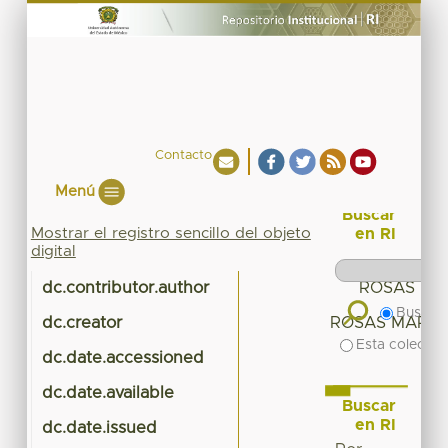
Contacto
Menú
Buscar
Mostrar el registro sencillo del objeto
en RI
digital
dc.contributor.author
ROSAS MA
Buscar 
dc.creator
ROSAS MARTIN
Esta colecció
dc.date.accessioned
dc.date.available
Buscar
en RI
dc.date.issued