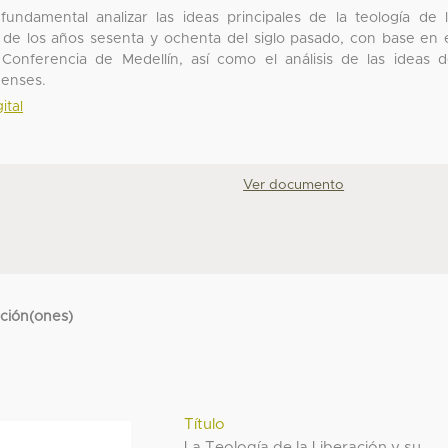
fundamental analizar las ideas principales de la teología de 
s de los años sesenta y ochenta del siglo pasado, con base en 
onferencia de Medellín, así como el análisis de las ideas 
úenses.
ital
Ver documento
cción(ones)
Título
La Teología de la Liberación y su