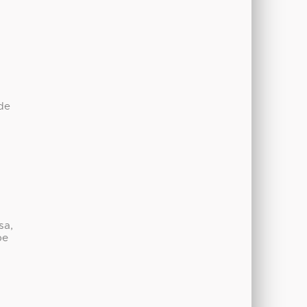
de
sa,
be