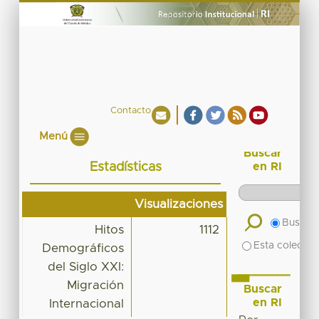
Contacto
Menú
Buscar
Estadísticas
en RI
Visualizaciones
Buscar 
Hitos
1112
Esta colecció
Demográficos
del Siglo XXI:
Migración
Buscar
en RI
Internacional