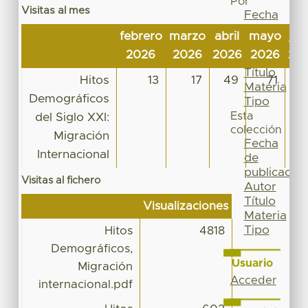
Por
Visitas al mes
Fecha
de
febrero
marzo
abril
mayo
jun
publicación
2026
2026
2026
2026
20
Autor
Título
Hitos
13
17
49
71
Materia
Demográficos
Tipo
Esta
del Siglo XXI:
colección
Migración
Fecha
Internacional
de
publicación
Visitas al fichero
Autor
Título
Visualizaciones
Materia
Tipo
Hitos
4818
Demográficos,
Usuario
Migración
Acceder
internacional.pdf