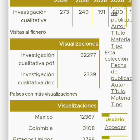
2026
2026
2026
2026
202
Por
Fecha
Investigación
273
249
191
200
119
de
publicación
cualitativa
Autor
Visitas al fichero
Título
Materia
Visualizaciones
Tipo
Esta
Investigación
92277
colección
cualitativa.pdf
Fecha
de
Investigación
2339
publicación
cualitativa.doc
Autor
Título
Países con más visualizaciones
Materia
Tipo
Visualizaciones
México
12367
Usuario
Acceder
Colombia
3108
Estados Unidos
2788