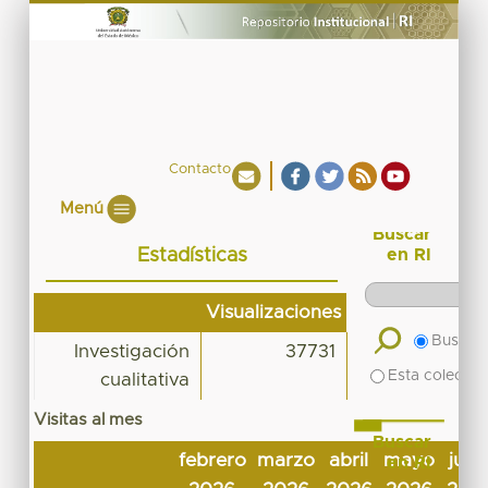
Contacto
Menú
Buscar
Estadísticas
en RI
Visualizaciones
Buscar 
Investigación
37731
Esta colecció
cualitativa
Visitas al mes
Buscar
febrero
marzo
abril
mayo
juni
en RI