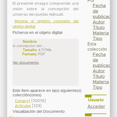
Por
El presente ensayo comprende una
Fecha
visión sobre la concepción del
de
universo del pueblo Náhuatl.
publicación
Mostrar el registro completo del
Autor
objeto digital
Título
Materia
Ficheros en el objeto digital
Tipo
Nombre:
Esta
la concepcion del ...
colección
Tamaño:
4.717Mb
Fecha
Formato:
PDF
de
Ver documento
publicación
Autor
Título
Materia
Tipo
Este ítem aparece en la(s) siguiente(s)
colección(ones)
Usuario
[10019]
Conacyt
[123]
Artículos
Acceder
Visualización del Documento