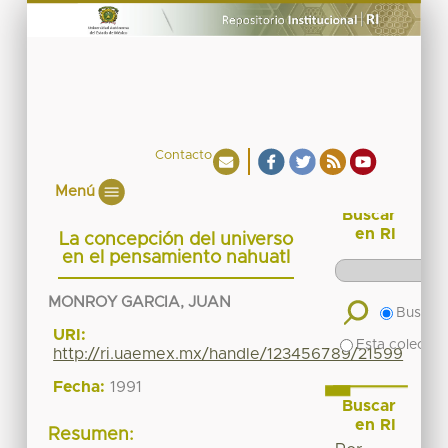
Contacto
Menú
Buscar
en RI
La concepción del universo
en el pensamiento nahuatl
MONROY GARCIA, JUAN
Buscar 
URI:
Esta colecció
http://ri.uaemex.mx/handle/123456789/21599
Fecha:
1991
Buscar
en RI
Resumen: