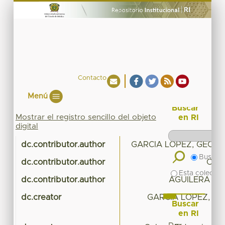
Contacto
Menú
Buscar
Mostrar el registro sencillo del objeto
en RI
digital
dc.contributor.author
GARCIA LOPEZ, GEORG
Buscar 
dc.contributor.author
Ocho
Esta colecció
dc.contributor.author
AGUILERA REY
dc.creator
GARCIA LOPEZ, GE
Buscar
en RI