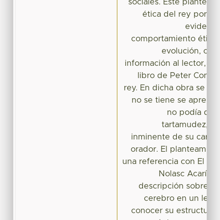
sociales. Este planteami
ética del rey porqu
evidenci
comportamiento ético 
evolución, con 
información al lector, ha
libro de Peter Conrad
rey. En dicha obra se ob
no se tiene se aprend
no podía dar 
tartamudez, fin
inminente de su cargo,
orador. El planteamien
una referencia con El ce
Nolasc Acarín, 
descripción sobre la
cerebro en un lengu
conocer su estructura e