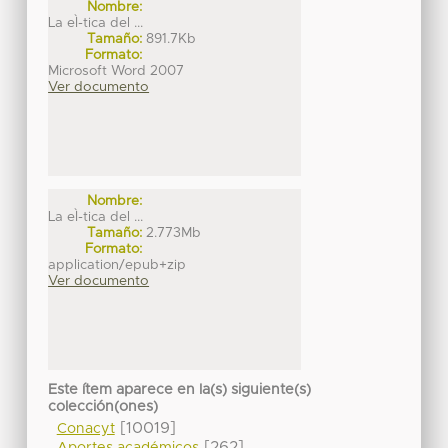
Nombre:
La eÌ-tica del ...
Tamaño:
891.7Kb
Formato:
Microsoft Word 2007
Ver documento
Nombre:
La eÌ-tica del ...
Tamaño:
2.773Mb
Formato:
application/epub+zip
Ver documento
Este ítem aparece en la(s) siguiente(s)
colección(ones)
[10019]
Conacyt
[262]
Aportes académicos