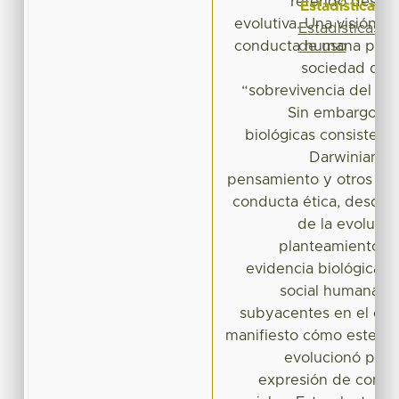
referido desde
Estadísticas
evolutiva. Una visión ev
Estadísticas
de uso
conducta humana permi
sociedad dond
“sobrevivencia del más
Sin embargo, n
biológicas consistent
Darwiniana, 
pensamiento y otros pr
conducta ética, desde e
de la evolució
planteamiento do
evidencia biológica s
social humana y
subyacentes en el cer
manifiesto cómo este im
evolucionó para 
expresión de condu