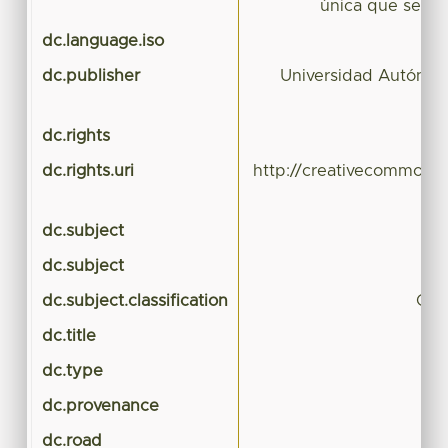
única que se est
dc.language.iso
dc.publisher
Universidad Autónom
dc.rights
dc.rights.uri
http://creativecommons.
dc.subject
dc.subject
dc.subject.classification
CIE
dc.title
dc.type
dc.provenance
dc.road