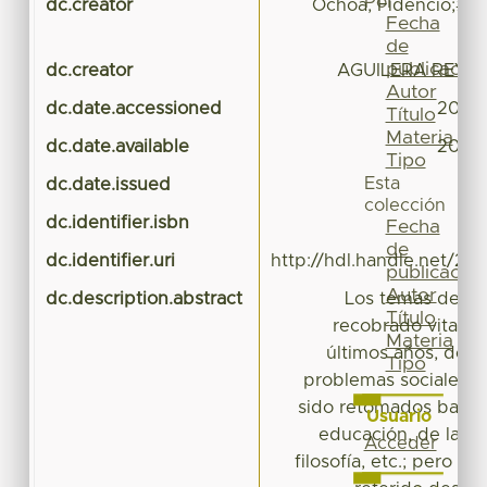
Por
dc.creator
Ochoa, Fidencio;#
Fecha
de
publicación
dc.creator
AGUILERA REYES,
Autor
dc.date.accessioned
2015-
Título
Materia
dc.date.available
2015-
Tipo
Esta
dc.date.issued
colección
dc.identifier.isbn
978
Fecha
de
dc.identifier.uri
http://hdl.handle.net/20
publicación
Autor
dc.description.abstract
Los temas de val
Título
recobrado vital i
Materia
últimos años, debi
Tipo
problemas sociales q
sido retomados bajo lo
Usuario
educación, de la an
Acceder
filosofía, etc.; pero p