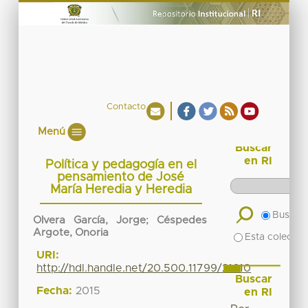
Contacto
Menú
Buscar
en RI
Política y pedagogía en el
pensamiento de José
María Heredia y Heredia
Buscar 
Olvera García, Jorge
;
Céspedes
Argote, Onoria
Esta colecció
URI:
http://hdl.handle.net/20.500.11799/21610
Buscar
Fecha:
2015
en RI