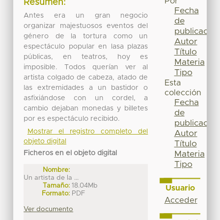
Por
Resumen:
Fecha
Antes era un gran negocio
de
organizar majestuosos eventos del
publicación
género de la tortura como un
Autor
espectáculo popular en lasa plazas
Título
públicas, en teatros, hoy es
Materia
imposible. Todos querían ver al
Tipo
artista colgado de cabeza, atado de
Esta
las extremidades a un bastidor o
colección
asfixiándose con un cordel, a
Fecha
cambio dejaban monedas y billetes
de
por es espectáculo recibido.
publicación
Mostrar el registro completo del
Autor
objeto digital
Título
Ficheros en el objeto digital
Materia
Tipo
Nombre:
Un artista de la ...
Tamaño:
18.04Mb
Usuario
Formato:
PDF
Acceder
Ver documento