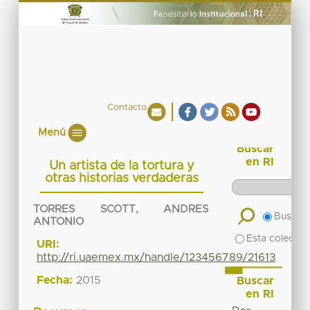
Contacto
Menú
Buscar
en RI
Un artista de la tortura y
otras historias verdaderas
TORRES SCOTT, ANDRES
Buscar 
ANTONIO
Esta colecció
URI:
http://ri.uaemex.mx/handle/123456789/21613
Fecha:
2015
Buscar
en RI