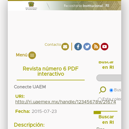
Contacto
Menú
Buscar
en RI
Revista número 6 PDF
interactivo
Conecte UAEM
Buscar 
URI:
Esta colecció
http://ri.uaemex.mx/handle/123456789/21674
Fecha:
2015-07-23
Buscar
en RI
Descripción: