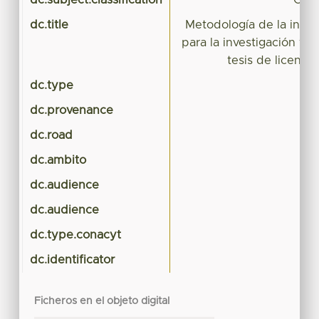
dc.subject.classification
CIE
dc.title
Metodología de la invest
para la investigación y l
tesis de licenci
dc.type
dc.provenance
dc.road
dc.ambito
dc.audience
dc.audience
dc.type.conacyt
dc.identificator
Ficheros en el objeto digital