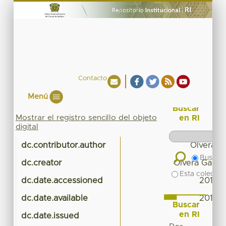
Contacto
Menú
Buscar
Mostrar el registro sencillo del objeto
en RI
digital
dc.contributor.author
Olvera Ga
Buscar 
dc.creator
Olvera Garcí
Esta colecció
dc.date.accessioned
2015-0
dc.date.available
2015-0
Buscar
en RI
dc.date.issued