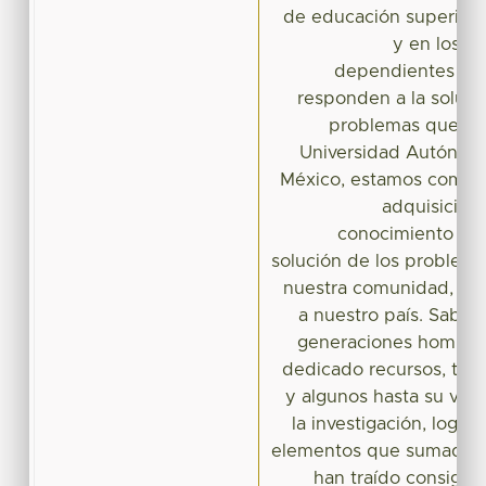
de educación superior 
y en los di
dependientes del
responden a la soluci
problemas que nos
Universidad Autónom
México, estamos compr
adquisición 
conocimiento para
solución de los problema
nuestra comunidad, a n
a nuestro país. Sabe
generaciones hombres
dedicado recursos, tiem
y algunos hasta su vid
la investigación, lograr
elementos que sumados 
han traído consigo l