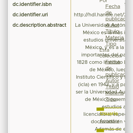
Por
dc.identifier.isbn
978
Fecha
de
dc.identifier.uri
http://hdl.handle.net/20
publicación
Autor
dc.description.abstract
La Universidad Autónom
Título
México es la más imp
Materia
estudios universitari
Tipo
México, y es a la ve
Esta
importantes del país.
colección
Fecha
1828 como Instituto Lite
de
de México, luego 
publicación
Instituto Científico y Li
Autor
(icla) en 1943, y a part
Título
ser la Universidad Autó
Materia
Tipo
de México (uaem). 
estudios a ni
Usuario
licenciatura, especia
Acceder
doctorado en vein
Además de ello,