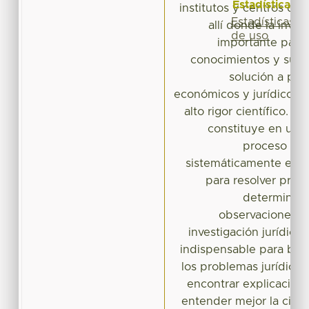
Estadísticas
institutos y centros de 
Estadísticas
allí donde la inves
de uso
importante para 
conocimientos y su ap
solución a pro
económicos y jurídicos, 
alto rigor científico. La
constituye en un 
proceso en e
sistemáticamente el m
para resolver prob
determinad
observaciones. Po
investigación jurídica
indispensable para bus
los problemas jurídicos
encontrar explicacion
entender mejor la cien