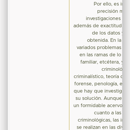
Por ello, es imp
precisión met
investigaciones en 
además de exactitud en 
de los datos y d
obtenida. En la act
variados problemas del
en las ramas de lo civil
familiar, etcétera, y o
criminológic
criminalístico, teoría del
forense, penología, etc
que hay que investigar y
su solución. Aunque ho
un formidable acervo de
cuanto a las cie
criminológicas, las inv
se realizan en las diver