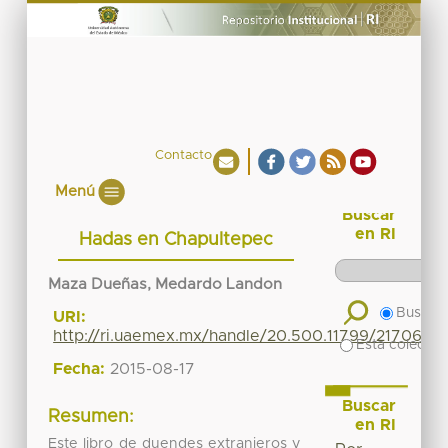
Contacto
Menú
Buscar
en RI
Hadas en Chapultepec
Maza Dueñas, Medardo Landon
Buscar 
URI:
http://ri.uaemex.mx/handle/20.500.11799/21706
Esta colecció
Fecha:
2015-08-17
Buscar
Resumen:
en RI
Este libro de duendes extranjeros y