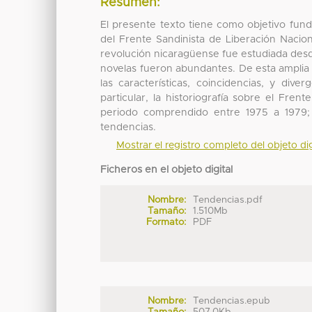
Resumen:
El presente texto tiene como objetivo fun
del Frente Sandinista de Liberación Naciona
revolución nicaragüense fue estudiada desde 
novelas fueron abundantes. De esta amplia
las características, coincidencias, y diver
particular, la historiografía sobre el Fre
periodo comprendido entre 1975 a 1979; 
tendencias.
Mostrar el registro completo del objeto dig
Ficheros en el objeto digital
Nombre:
Tendencias.pdf
Tamaño:
1.510Mb
Formato:
PDF
Nombre:
Tendencias.epub
Tamaño:
507.0Kb