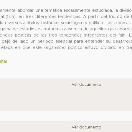
damental abordar una temática escasamente estudiada, la divisi
l (fsln), en tres diferentes tendencias. A partir del triunfo de 
diversos ámbitos: histórico, sociológico y político. Las crónicas
 gama de estudios es notoria la ausencia de aquellos que abord
gencias políticas de las tres tendencias integrantes del fsln. 
nte dejó de lado un periodo esencial para entender su desarroll
etapa en que este organismo político estuvo dividido en tr
ital
Ver documento
Ver documento