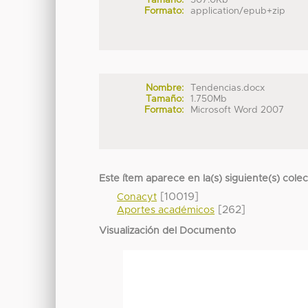
Formato:
application/epub+zip
Nombre:
Tendencias.docx
Tamaño:
1.750Mb
Formato:
Microsoft Word 2007
Este ítem aparece en la(s) siguiente(s) cole
[10019]
Conacyt
[262]
Aportes académicos
Visualización del Documento