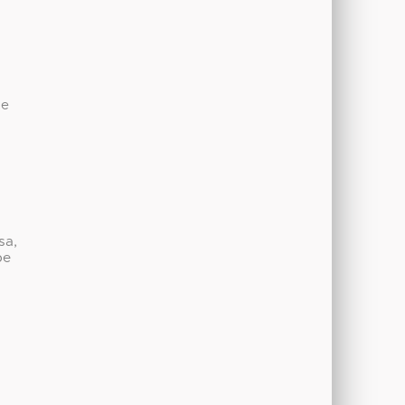
de
sa,
be