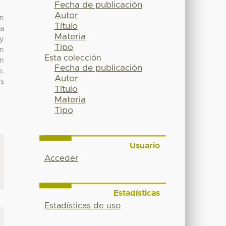
Fecha de publicación
Autor
ón
Título
la
Materia
 y
Tipo
an
Esta colección
En
Fecha de publicación
o,
Autor
es
Título
Materia
Tipo
Usuario
Acceder
Estadísticas
Estadísticas de uso