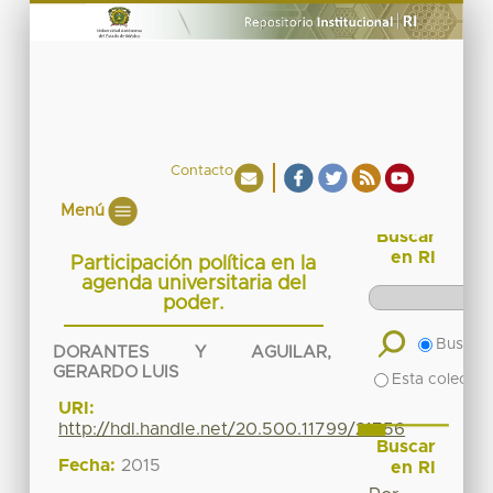
Contacto
Menú
Buscar
en RI
Participación política en la
agenda universitaria del
poder.
Buscar 
DORANTES Y AGUILAR,
GERARDO LUIS
Esta colecció
URI:
http://hdl.handle.net/20.500.11799/21756
Buscar
Fecha:
2015
en RI