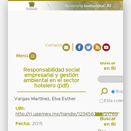
Contacto
Menú
Buscar
en RI
Responsabilidad social
empresarial y gestión
ambiental en el sector
hotelero (pdf)
Buscar 
Vargas Martínez, Elva Esther
Esta colecció
URI:
http://ri.uaemex.mx/handle/123456789/21769
Buscar
Fecha:
2015
en RI