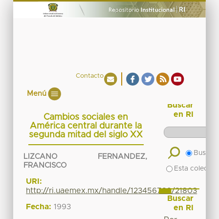
Contacto
Menú
Buscar
en RI
Cambios sociales en
América central durante la
segunda mitad del siglo XX
Buscar 
LIZCANO FERNANDEZ,
FRANCISCO
Esta colecció
URI:
http://ri.uaemex.mx/handle/123456789/21803
Buscar
Fecha:
1993
en RI