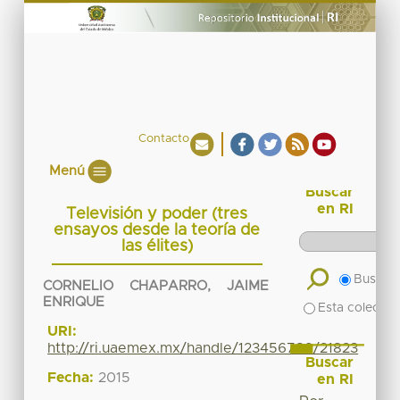
Contacto
Menú
Buscar
en RI
Televisión y poder (tres
ensayos desde la teoría de
las élites)
Buscar 
CORNELIO CHAPARRO, JAIME
ENRIQUE
Esta colecció
URI:
http://ri.uaemex.mx/handle/123456789/21823
Buscar
Fecha:
2015
en RI