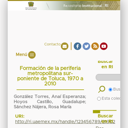
Contacto
Menú
Buscar
en RI
Formación de la periferia
metropolitana sur-
poniente de Toluca, 1970 a
2010
Buscar 
González Torres, Anaí Esperanza
;
Esta colecció
Hoyos Castillo, Guadalupe
;
Sánchez Nájera, Rosa María
Buscar
URI:
en RI
http://ri.uaemex.mx/handle/123456789/21902