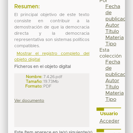
Por
Fecha
Resumen:
de
El principal objetivo de este texto
publicación
consiste en contribuir a la
Autor
demostración de que la democracia
Título
directa y la democracia
Materia
representativa son sistemas políticos
Tipo
compatibles.
Esta
Mostrar el registro completo del
colección
objeto digital
Fecha
Ficheros en el objeto digital
de
publicación
Nombre:
7.4.26.pdf
Autor
Tamaño:
19.73Mb
Formato:
PDF
Título
Materia
Tipo
Ver documento
Usuario
Acceder
Este ítem aparece en la(s) siguiente(s)