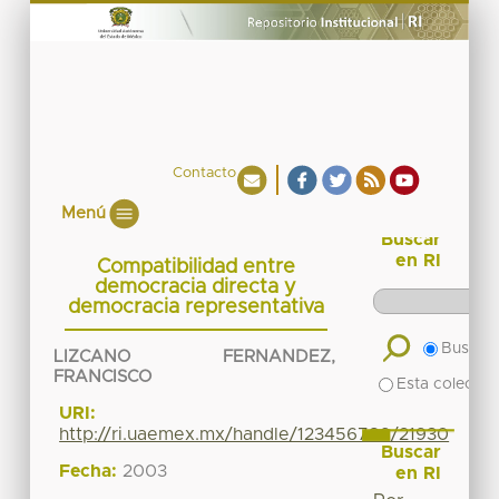
Contacto
Menú
Buscar
en RI
Compatibilidad entre
democracia directa y
democracia representativa
Buscar 
LIZCANO FERNANDEZ,
FRANCISCO
Esta colecció
URI:
http://ri.uaemex.mx/handle/123456789/21930
Buscar
Fecha:
2003
en RI