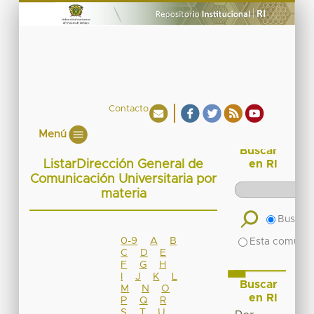
Contacto
Menú
Buscar
ListarDirección General de
en RI
Comunicación Universitaria por
materia
Buscar 
0-9
A
B
Esta comuni
C
D
E
F
G
H
I
J
K
L
Buscar
M
N
O
en RI
P
Q
R
S
T
U