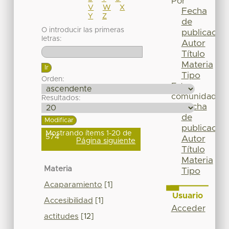
Por
V
W
X
Fecha
Y
Z
de
O introducir las primeras
publicación
letras:
Autor
Título
Materia
Tipo
Orden:
Esta
comunidad
Resultados:
Fecha
de
publicación
Mostrando ítems 1-20 de
574
Autor
Página siguiente
Título
Materia
Materia
Tipo
Acaparamiento
[1]
Usuario
Accesibilidad
[1]
Acceder
actitudes
[12]