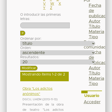
Por
V
W
X
Fecha
Y
Z
de
O introducir las primeras
publicación
letras:
Autor
Título
Materia
Tipo
Ordenar por:
Esta
comunidad
Orden:
Fecha
de
Resultados:
publicación
Autor
Título
Mostrando ítems 1-2 de 2
Materia
Tipo
Obra "Los adictos
anónimos"
Usuario
DGCU, UAEM
(
2013-11-13
)
Acceder
Presentación de la obra
de teatro "Los adictos