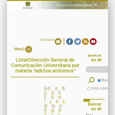
Contacto
Menú
Buscar
ListarDirección General de
en RI
Comunicación Universitaria por
materia "adictos anónimos"
Buscar 
0-9
A
B
Esta comuni
C
D
E
F
G
H
I
J
K
L
Buscar
M
N
O
en RI
P
Q
R
S
T
U