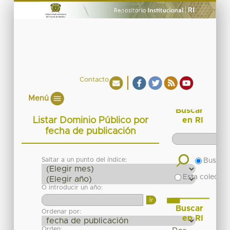
Contacto
Menú
Buscar
Listar Dominio Público por
en RI
fecha de publicación
Saltar a un punto del índice:
Buscar 
Esta colecció
O introducir un año:
Buscar
Ordenar por:
en RI
Orden: