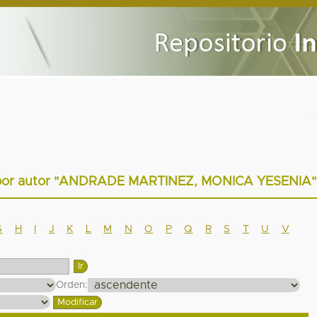
es por autor "ANDRADE MARTINEZ, MONICA YESENIA"
G
H
I
J
K
L
M
N
O
P
Q
R
S
T
U
V
Orden: