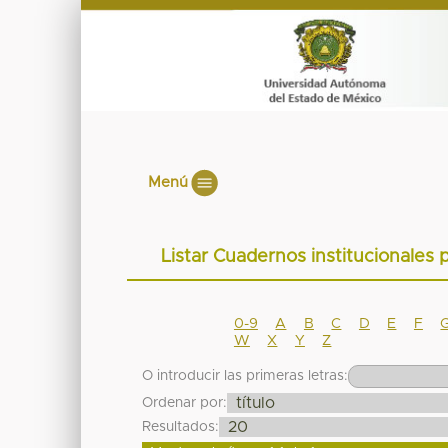
Menú
Listar Cuadernos institucional
0-9
A
B
C
D
E
F
W
X
Y
Z
O introducir las primeras letras:
Ordenar por:
Resultados: