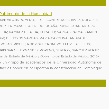
Patrimonio de la Humanidad
;
;
;
uel
VILCHIS ROMERO, FIDEL
CONTRERAS CHAVEZ, DOLORES
;
;
OPEZA, MANUEL ALFREDO
OCAÑA PONCE, JUAN ARTURO
;
;
ELDA
RAMIREZ DE ALBA, HORACIO
VARGAS PALMA, RAMON
;
;
que
DE HOYOS VARGAS, MARIA CAROLINA
ANDRADE
;
;
ROJAS, MIGUEL
RODRIGUEZ ROMERO, FELIPE DE JESUS
;
;
IRIS SARAI
HERNANDEZ MORENO, SILVERIO
SANCHEZ VERTIZ
,
)
a del Estado de México y Gobierno del Estado de México
2016
 de un grupo de académicos de la Universidad Autónoma del
etivo es poner en perspectiva la construcción de Tembleque
 ...