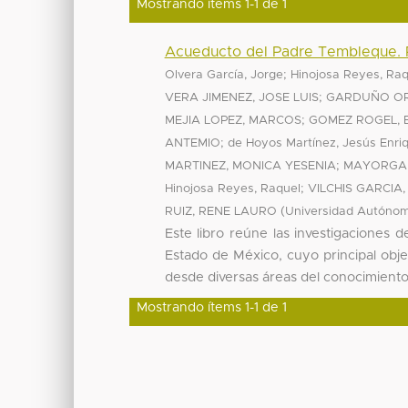
Mostrando ítems 1-1 de 1
Acueducto del Padre Tembleque. 
;
Olvera García, Jorge
Hinojosa Reyes, Raq
;
VERA JIMENEZ, JOSE LUIS
GARDUÑO OR
;
MEJIA LOPEZ, MARCOS
GOMEZ ROGEL, 
;
ANTEMIO
de Hoyos Martínez, Jesús Enri
;
MARTINEZ, MONICA YESENIA
MAYORGA 
;
Hinojosa Reyes, Raquel
VILCHIS GARCIA, 
(
RUIZ, RENE LAURO
Universidad Autónom
Este libro reúne las investigaciones
Estado de México, cuyo principal obj
desde diversas áreas del conocimiento.
Mostrando ítems 1-1 de 1