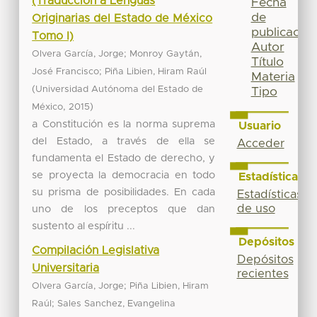
(Traducción a Lenguas
Fecha
de
Originarias del Estado de México
publicación
Tomo I)
Autor
;
Olvera García, Jorge
Monroy Gaytán,
Título
;
José Francisco
Piña Libien, Hiram Raúl
Materia
(
Universidad Autónoma del Estado de
Tipo
,
)
México
2015
a Constitución es la norma suprema
Usuario
del Estado, a través de ella se
Acceder
fundamenta el Estado de derecho, y
se proyecta la democracia en todo
Estadísticas
su prisma de posibilidades. En cada
Estadísticas
de uso
uno de los preceptos que dan
sustento al espíritu ...
Depósitos
Compilación Legislativa
Depósitos
Universitaria
recientes
;
Olvera García, Jorge
Piña Libien, Hiram
;
Raúl
Sales Sanchez, Evangelina