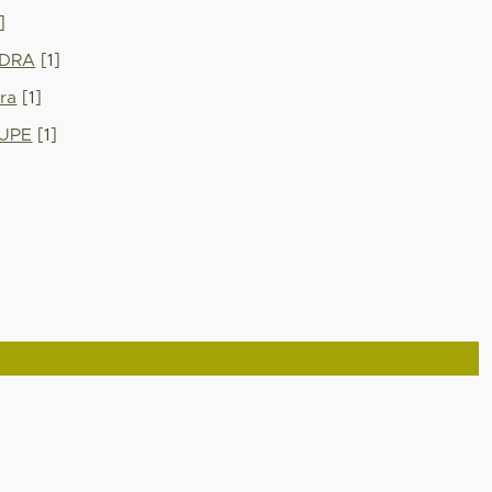
]
NDRA
[1]
dra
[1]
UPE
[1]
]