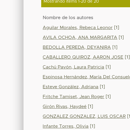
Mostrando ítems 1-20 de 20
Nombre de los autores
Aguilar Morales, Rebeca Leonor
[1]
AVILA OCHOA, ANA MARGARITA
[1]
BEDOLLA PEREDA, DEYANIRA
[1]
CABALLERO QUIROZ, AARON JOSE
[1
Cachú Pavón, Laura Patricia
[1]
Espinosa Hernández, María Del Consuel
Esteve González, Adriana
[1]
Fritche Tamiset, Jean Roger
[1]
Girón Rivas, Haydeé
[1]
GONZALEZ GONZALEZ, LUIS OSCAR
[
Infante Torres, Olivia
[1]