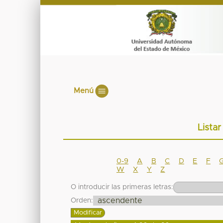
Menú
Listar
0-9
A
B
C
D
E
F
W
X
Y
Z
O introducir las primeras letras:
Orden: