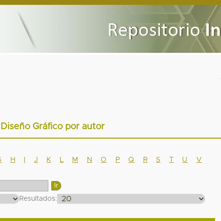
 Diseño Gráfico por autor
G
H
I
J
K
L
M
N
O
P
Q
R
S
T
U
V
Resultados: