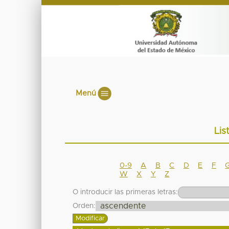
Menú
Lis
0-9
A
B
C
D
E
F
W
X
Y
Z
O introducir las primeras letras:
Orden: