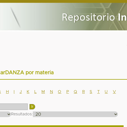
tarDANZA por materia
G
H
I
J
K
L
M
N
O
P
Q
R
S
T
U
V
Resultados: