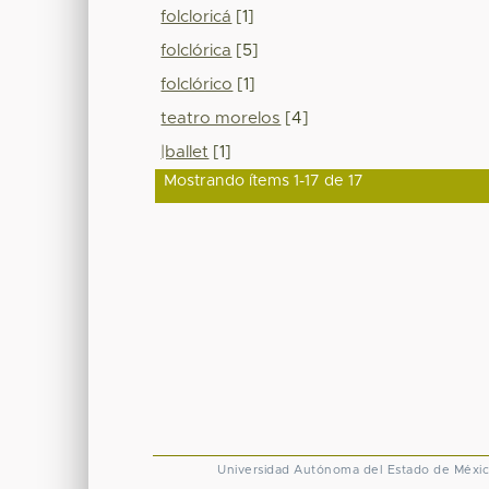
folcloricá
[1]
folclórica
[5]
folclórico
[1]
teatro morelos
[4]
|ballet
[1]
Mostrando ítems 1-17 de 17
Universidad Autónoma del Estado de Méxi