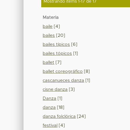
Mostrando ítems 1-17 de 17
Materia
baile
[4]
bailes
[20]
bailes típicos
[6]
bailes tópicos
[1]
ballet
[7]
ballet coreográfico
[8]
cascanueces danza
[1]
cisne danza
[3]
Danza
[1]
danza
[18]
danza folclórica
[24]
festival
[4]