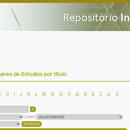
lanes de Estudios por título
G
H
I
J
K
L
M
N
O
P
Q
R
S
T
U
V
Orden: