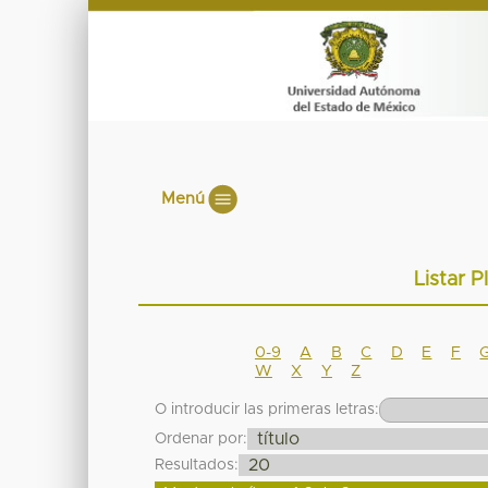
Menú
Listar P
0-9
A
B
C
D
E
F
W
X
Y
Z
O introducir las primeras letras:
Ordenar por:
Resultados: