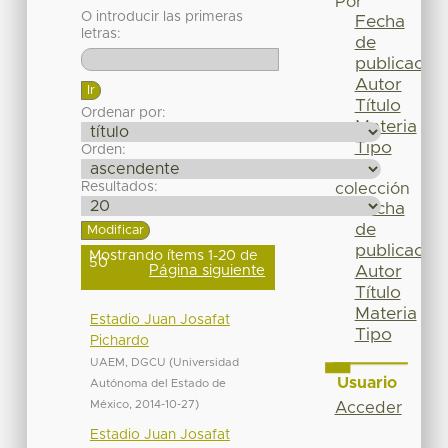
Por
O introducir las primeras
Fecha
letras:
de
publicación
Autor
Título
Ordenar por:
Materia
Tipo
Orden:
Esta
Resultados:
colección
Fecha
de
publicación
Mostrando ítems 1-20 de
50
Página siguiente
Autor
Título
Materia
Estadio Juan Josafat
Tipo
Pichardo
UAEM, DGCU
(
Universidad
Usuario
Autónoma del Estado de
México
,
2014-10-27
)
Acceder
Estadio Juan Josafat