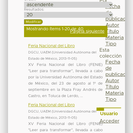
Por
Fecha
Resultados:
de
publicación
Autor
Mostrando ítems 1-20 de 40
Título
Página siguiente
Materia
Tipo
Feria Nacional del Libro
Esta
DGCU, UAEM
(
Universidad Autónoma del
colección
Estado de México
,
2013-11-05
)
Fecha
XV Feria Nacional del Libro (FENIE)
de
"Leer para transformar", llevada a cabo
publicación
por la Universidad Autónoma del Estado
Autor
de México, del 23 de agosto al 1º de
Título
septiembre en la Plaza Fray Andrés de
Materia
Castro, en Toluca de Lerdo, ...
Tipo
Feria Nacional del Libro
DGCU, UAEM
(
Universidad Autónoma del
Usuario
Estado de México
,
2013-11-05
)
Acceder
XV Feria Nacional del Libro (FENIE)
"Leer para transformar", llevada a cabo