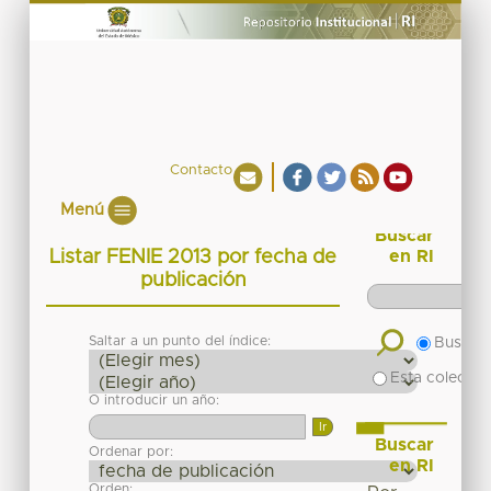
Contacto
Menú
Buscar
Listar FENIE 2013 por fecha de
en RI
publicación
Saltar a un punto del índice:
Buscar 
Esta colecció
O introducir un año:
Buscar
Ordenar por:
en RI
Orden: