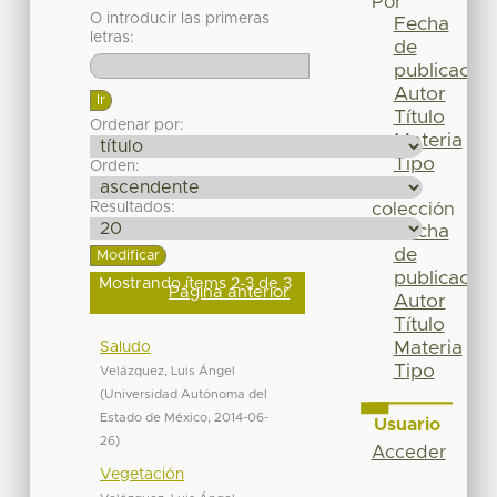
Por
O introducir las primeras
Fecha
letras:
de
publicación
Autor
Título
Ordenar por:
Materia
Tipo
Orden:
Esta
Resultados:
colección
Fecha
de
publicación
Mostrando ítems 2-3 de 3
Página anterior
Autor
Título
Materia
Saludo
Tipo
Velázquez, Luis Ángel
(
Universidad Autónoma del
Estado de México
,
2014-06-
Usuario
26
)
Acceder
Vegetación