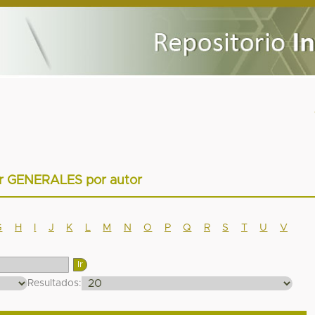
ar GENERALES por autor
G
H
I
J
K
L
M
N
O
P
Q
R
S
T
U
V
Resultados: