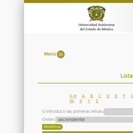
Menú
List
0-9
A
B
C
D
E
F
W
X
Y
Z
O introducir las primeras letras:
Orden: