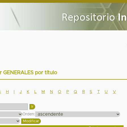
ar GENERALES por título
G
H
I
J
K
L
M
N
O
P
Q
R
S
T
U
V
Orden: