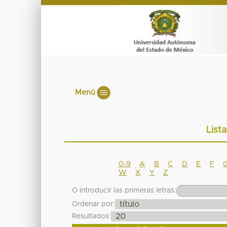
Menú
List
0-9
A
B
C
D
E
F
W
X
Y
Z
O introducir las primeras letras:
Ordenar por:
Resultados: