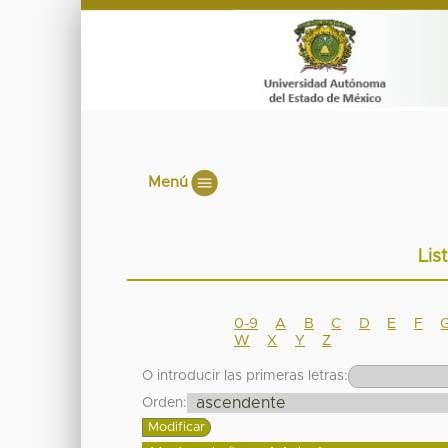
Menú
Lis
0-9
A
B
C
D
E
F
W
X
Y
Z
O introducir las primeras letras:
Orden: