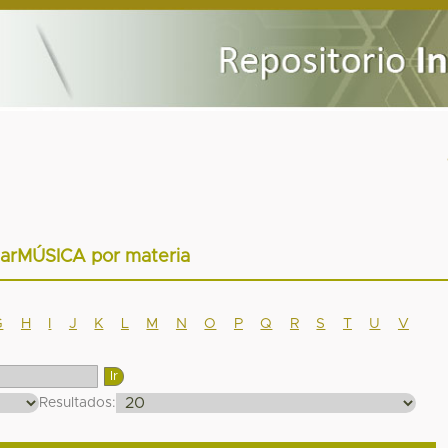
tarMÚSICA por materia
G
H
I
J
K
L
M
N
O
P
Q
R
S
T
U
V
Resultados: