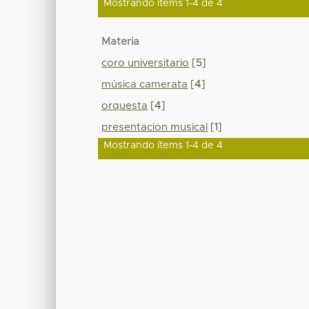
Mostrando ítems 1-4 de 4
Materia
coro universitario
[5]
música camerata
[4]
orquesta
[4]
presentacion musical
[1]
Mostrando ítems 1-4 de 4